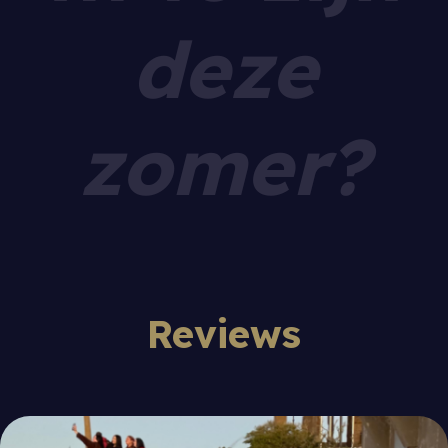
deze
zomer?
Reviews