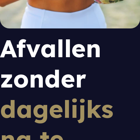
Afvallen
zonder
dagelijks
na te