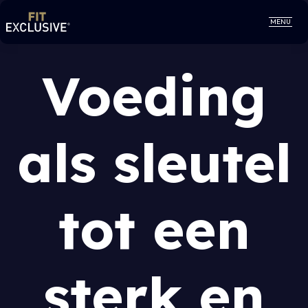
MENU
Voeding
als sleutel
tot een
sterk en